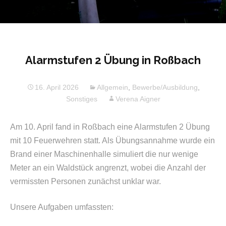
Alarmstufen 2 Übung in Roßbach
16. April 2026
Allgemein
,
Bewerbe/Ausbildung
,
Sonstiges
Verena Aigner
Am 10. April fand in Roßbach eine Alarmstufen 2 Übung
mit 10 Feuerwehren statt. Als Übungsannahme wurde ein
Brand einer Maschinenhalle simuliert die nur wenige
Meter an ein Waldstück angrenzt, wobei die Anzahl der
vermissten Personen zunächst unklar war.
Unsere Aufgaben umfassten: