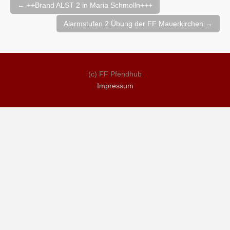
Beitragsnavigation
←
++Brand ALST 2 in Maria Schmolln+++
Alarmstufen 2 Übung der FF Mauerkirchen
→
(c) FF Pfendhub
Impressum