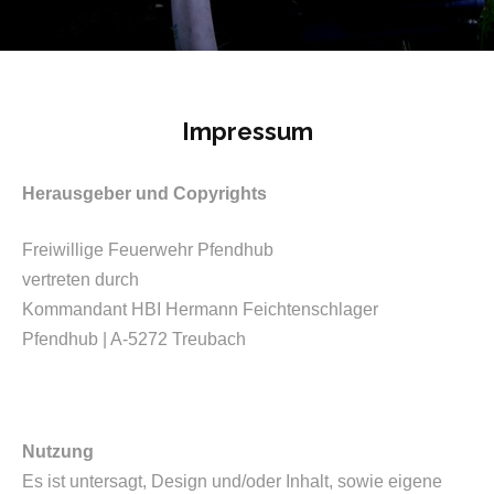
Impressum
Herausgeber und Copyrights
Freiwillige Feuerwehr Pfendhub
vertreten durch
Kommandant HBI Hermann Feichtenschlager
Pfendhub | A-5272 Treubach
Nutzung
Es ist untersagt, Design und/oder Inhalt, sowie eigene